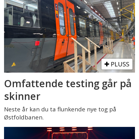
PLUSS
Omfattende testing går på
skinner
Neste år kan du ta flunkende nye tog på
Østfoldbanen.