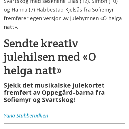
Svartskog med søsknene Elias (12), Simon (10)
og Hanna (7) Habbestad Kjelsås fra Sofiemyr
fremfører egen versjon av julehymnen «O helga
natt».
Sendte kreativ
julehilsen med «O
helga natt»
Sjekk det musikalske julekortet
fremført av Oppegård-barna fra
Sofiemyr og Svartskog!
Yana
Stubberudlien