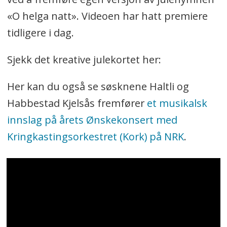
«O helga natt». Videoen har hatt premiere
tidligere i dag.
Sjekk det kreative julekortet her:
Her kan du også se søsknene Haltli og
Habbestad Kjelsås
fremfører
et musikalsk
innslag på årets Ønskekonsert med
Kringkastingsorkestret (Kork) på NRK
.