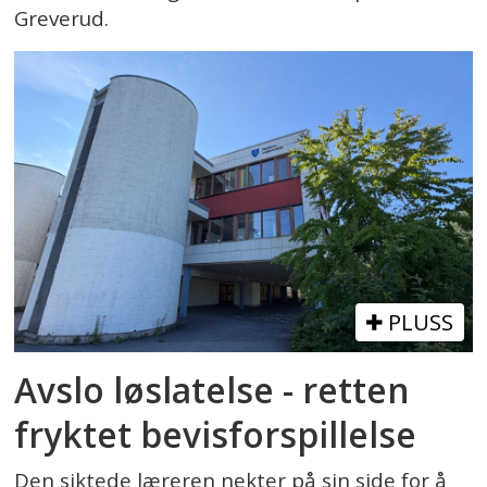
Greverud.
PLUSS
Avslo løslatelse - retten
fryktet bevisforspillelse
Den siktede læreren nekter på sin side for å