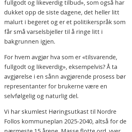
fullgodt og likeverdig tilbud», som også har
dukket opp de siste dagene, det heller litt
malurt i begeret og er et politikerspråk som
får små varselsbjeller til å ringe litt i
bakgrunnen igjen.
For hvem avgjør hva som er «tilsvarende,
fullgodt og likeverdig», eksempelvis? Å ta
avgjørelse i en sånn avgjørende prosess bør
representanter for brukerne være en
selvfølgelig og naturlig del.
Vi har skumlest Høringsutkast til Nordre
Follos kommuneplan 2025-2040, altså for de
nærmeste 15 årene. Masse flotte ord, vyer