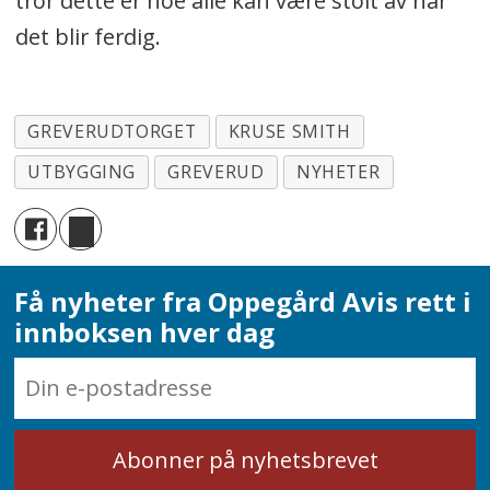
tror dette er noe alle kan være stolt av når
det blir ferdig.
GREVERUDTORGET
KRUSE SMITH
UTBYGGING
GREVERUD
NYHETER
Få nyheter fra Oppegård Avis rett i
innboksen hver dag