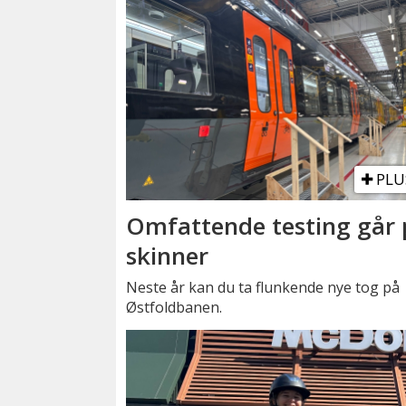
PLU
Omfattende testing går 
skinner
Neste år kan du ta flunkende nye tog på
Østfoldbanen.