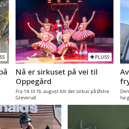
SS
PLUSS
på
Nå er sirkuset på vei til
Av
Oppegård
fr
Fra 14. til 16. august blir det sirkus på Østre
Den 
Greverud.
ha g