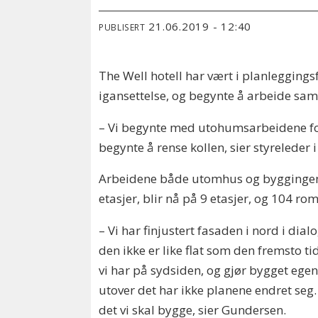
21.06.2019 - 12:40
PUBLISERT
The Well hotell har vært i planleggingsf
igansettelse, og begynte å arbeide s
– Vi begynte med utohumsarbeidene for 
begynte å rense kollen, sier styreleder 
Arbeidene både utomhus og byggingen av
etasjer, blir nå på 9 etasjer, og 104 ro
– Vi har finjustert fasaden i nord i di
den ikke er like flat som den fremsto ti
vi har på sydsiden, og gjør bygget egen
utover det har ikke planene endret seg. 
det vi skal bygge, sier Gundersen.