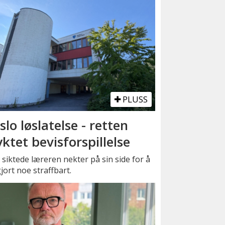
PLUSS
slo løslatelse - retten
yktet bevisforspillelse
siktede læreren nekter på sin side for å
jort noe straffbart.