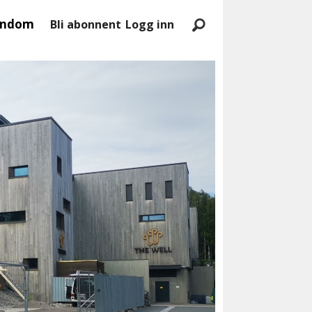
endom
Bli abonnent
Logg inn