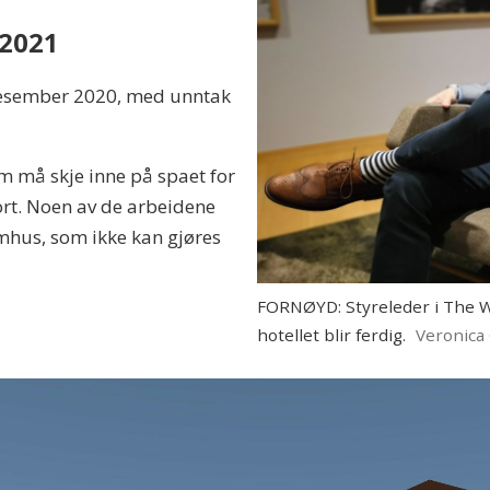
 2021
i desember 2020, med unntak
om må skje inne på spaet for
esort. Noen av de arbeidene
mhus, som ikke kan gjøres
FORNØYD: Styreleder i The We
hotellet blir ferdig.
Veronica