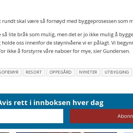
et rundt skal være så fornøyd med byggeprosessen som 
age så lite bråk som mulig, men det er jo ikke mulig å bygg
holde oss innenfor de støynivåene vi er pålagt. Vi begyn
 for ikke å forstyrre våre naboer for mye, sier Gundersen.
SOFIEMYR
RESORT
OPPEGÅRD
NYHETER
UTBYGGING
vis rett i innboksen hver dag