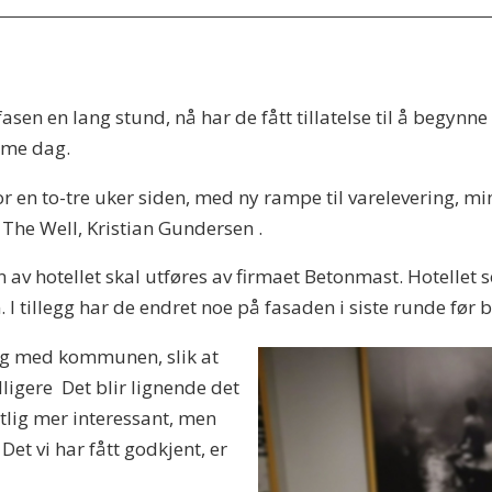
asen en lang stund, nå har de fått tillatelse til å begynn
amme dag.
en to-tre uker siden, med ny rampe til varelevering, min
i The Well, Kristian Gundersen .
 hotellet skal utføres av firmaet Betonmast. Hotellet s
m. I tillegg har de endret noe på fasaden i siste runde før 
alog med kommunen, slik at
dligere Det blir lignende det
tlig mer interessant, men
Det vi har fått godkjent, er