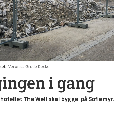
tet.
Veronica Grude Docker
gingen i gang
hotellet The Well skal bygge på Sofiemyr