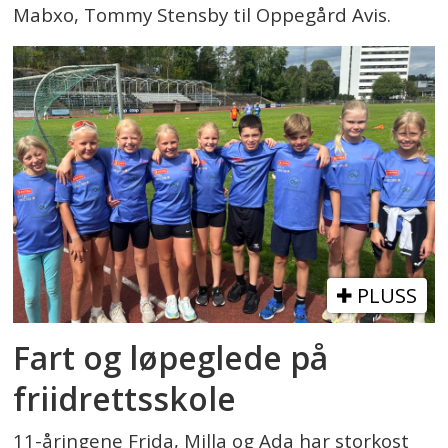
Mabxo, Tommy Stensby til Oppegård Avis.
PLUSS
Fart og løpeglede på
friidrettsskole
11-åringene Frida, Milla og Ada har storkost