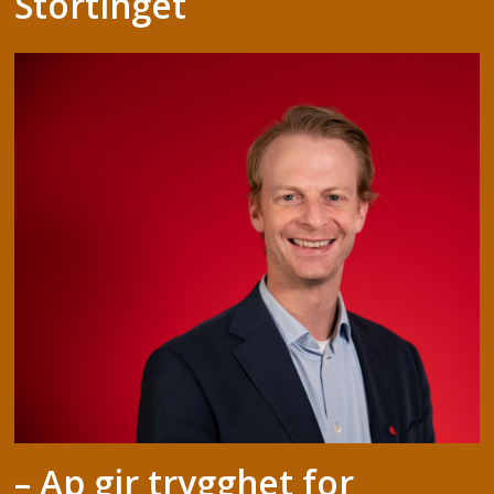
Stortinget
– Ap gir trygghet for