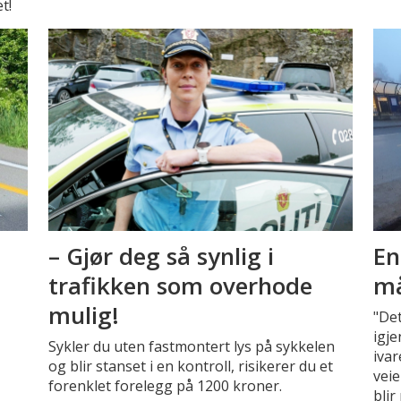
t!
– Gjør deg så synlig i
En
trafikken som overhode
må
mulig!
"Det
igje
Sykler du uten fastmontert lys på sykkelen
iva
og blir stanset i en kontroll, risikerer du et
veie
forenklet forelegg på 1200 kroner.
blir