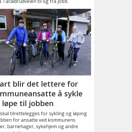
Taraldrudveien til og fra jobb.
art blir det lettere for
mmuneansatte å sykle
 løpe til jobben
skal tilrettelegges for sykling og løping
 jobben for ansatte ved kommunens
ler, barnehager, sykehjem og andre