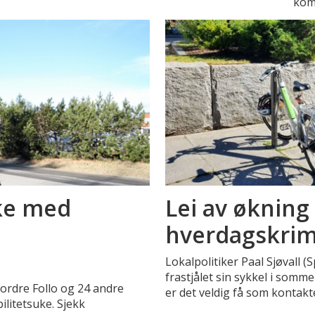
kom
uke med
Lei av økning 
hverdagskrim
Lokalpolitiker Paal Sjøvall (
frastjålet sin sykkel i somme
Nordre Follo og 24 andre
er det veldig få som kontakte
litetsuke. Sjekk