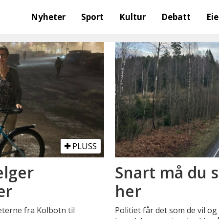
Nyheter
Sport
Kultur
Debatt
Ei
PLUSS
elger
Snart må du s
ær
her
terne fra Kolbotn til
Politiet får det som de vil o