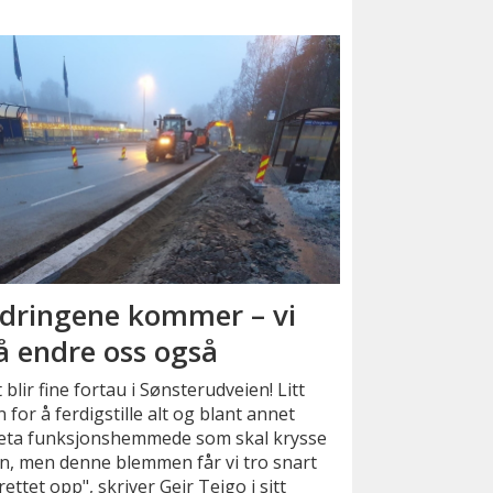
dringene kommer – vi
 endre oss også
 blir fine fortau i Sønsterudveien! Litt
n for å ferdigstille alt og blant annet
reta funksjonshemmede som skal krysse
n, men denne blemmen får vi tro snart
 rettet opp", skriver Geir Teigo i sitt