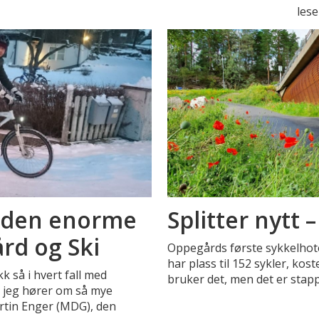
lese
å den enorme
Splitter nytt 
rd og Ski
Oppegårds første sykkelhote
har plass til 152 sykler, kos
k så i hvert fall med
bruker det, men det er stapp
når jeg hører om så mye
artin Enger (MDG), den