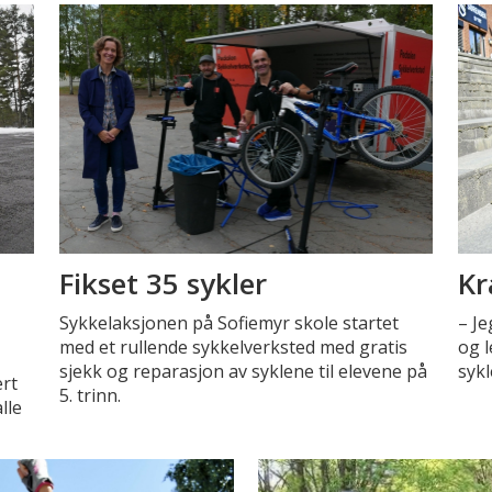
n
Fikset 35 sykler
Kr
Sykkelaksjonen på Sofiemyr skole startet
– Je
med et rullende sykkelverksted med gratis
og l
sjekk og reparasjon av syklene til elevene på
sykl
ert
5. trinn.
lle