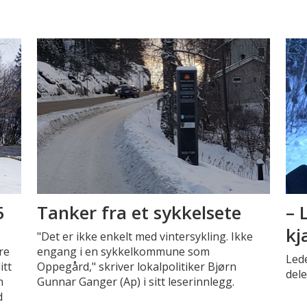
5
Tanker fra et sykkelsete
– 
kj
"Det er ikke enkelt med vintersykling. Ikke
re
engang i en sykkelkommune som
Led
itt
Oppegård," skriver lokalpolitiker Bjørn
dele
n
Gunnar Ganger (Ap) i sitt leserinnlegg.
d