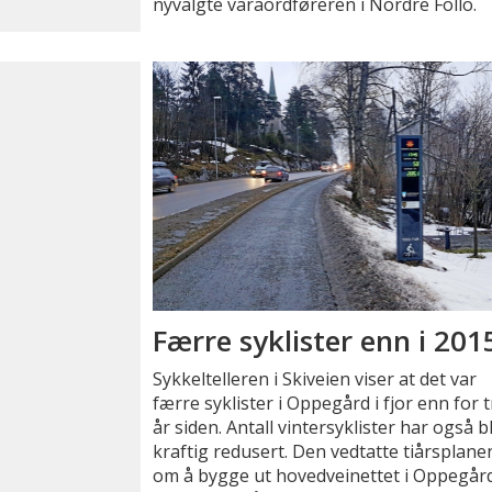
nyvalgte varaordføreren i Nordre Follo.
Færre syklister enn i 201
Sykkeltelleren i Skiveien viser at det var
færre syklister i Oppegård i fjor enn for t
år siden. Antall vintersyklister har også bl
kraftig redusert. Den vedtatte tiårsplane
om å bygge ut hovedveinettet i Oppegår