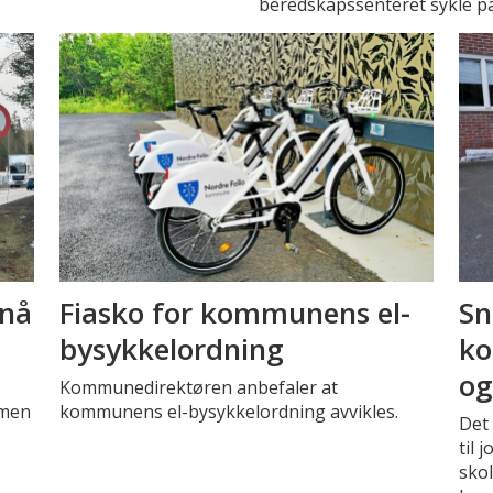
beredskapssenteret sykle på 
 nå
Fiasko for kommunens el-
Sn
bysykkelordning
ko
og
Kommunedirektøren anbefaler at
, men
kommunens el-bysykkelordning avvikles.
Det 
til
sko