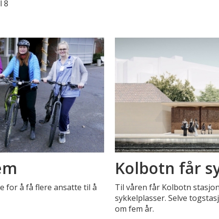
l 8
jem
Kolbotn får sy
for å få flere ansatte til å
Til våren får Kolbotn stasjon
sykkelplasser. Selve togsta
om fem år.