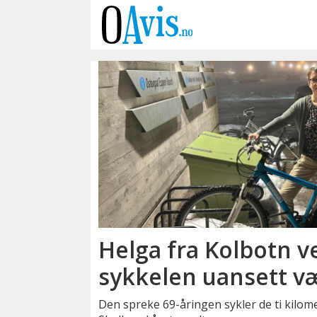
Emne:
sykling
Helga fra Kolbotn v
sykkelen uansett v
Den spreke 69-åringen sykler de ti kilome