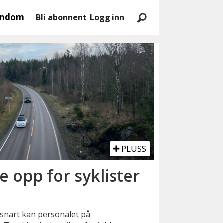
endom
Bli abonnent
Logg inn
PLUSS
e opp for syklister
g snart kan personalet på