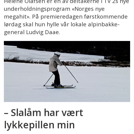
Helene Olafsen er en av deltakerne i TV 2s nye
underholdningsprogram «Norges nye
megahit». På premieredagen førstkommende
lørdag skal hun hylle vår lokale alpinbakke-
general Ludvig Daae.
– Slalåm har vært
lykkepillen min