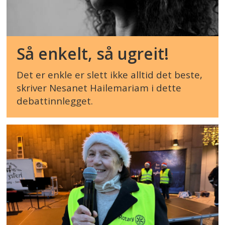
Så enkelt, så ugreit!
Det er enkle er slett ikke alltid det beste,
skriver Nesanet Hailemariam i dette
debattinnlegget.