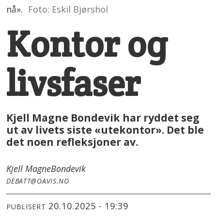
nå».
Foto: Eskil Bjørshol
Kontor og
livsfaser
Kjell Magne Bondevik har ryddet seg
ut av livets siste «utekontor». Det ble
det noen refleksjoner av.
Kjell Magne
Bondevik
DEBATT@OAVIS.NO
20.10.2025 - 19:39
PUBLISERT