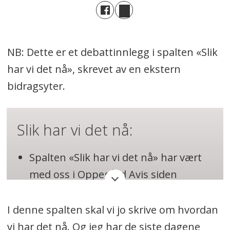
NB: Dette er et debattinnlegg i spalten «Slik
har vi det nå», skrevet av en ekstern
bidragsyter.
Slik har vi det nå:
Spalten «Slik har vi det nå» har vært
med oss i Oppegård Avis siden
oppstarten i 2013.
I denne spalten skal vi jo skrive om hvordan
Her får lokale bidragsytere gi et
vi har det nå. Og jeg har de siste dagene