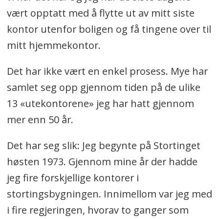
innblikk i hva de er opptatt av for
vært opptatt med å flytte ut av mitt siste
tiden, enten privat eller profesjonelt.
kontor utenfor boligen og få tingene over til
mitt hjemmekontor.
Dagens spaltist-korps består av
Det har ikke vært en enkel prosess. Mye har
Christian Lund, Oddbjørn Lager
samlet seg opp gjennom tiden på de ulike
Nesje, Cecilie Pind, Jarle Halvorsen,
13 «utekontorene» jeg har hatt gjennom
Line Pernille Haga, Bibbi Neergaard,
mer enn 50 år.
Marianne Mørk, Kjell Magne
Bondevik, Nesanet Hailemariam og
Det har seg slik: Jeg begynte på Stortinget
Ivar Nohr.
høsten 1973. Gjennom mine år der hadde
jeg fire forskjellige kontorer i
stortingsbygningen. Innimellom var jeg med
i fire regjeringen, hvorav to ganger som