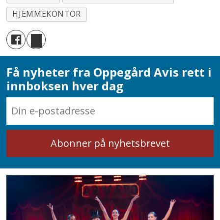
HJEMMEKONTOR
Få nyheter fra Oppegård Avis rett i
innboksen hver dag