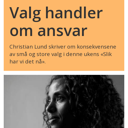
Valg handler
om ansvar
Christian Lund skriver om konsekvensene
av små og store valg i denne ukens «Slik
har vi det nå».