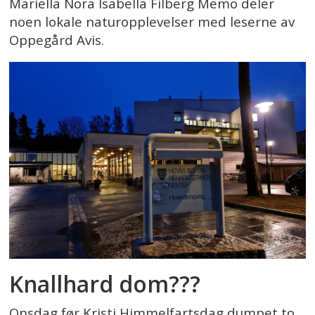
Mariella Nora Isabella Filberg Memo deler
noen lokale naturopplevelser med leserne av
Oppegård Avis.
Knallhard dom???
Onsdag før Kristi Himmelfartsdag dumpet to